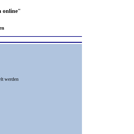
 online"
en
elt werden