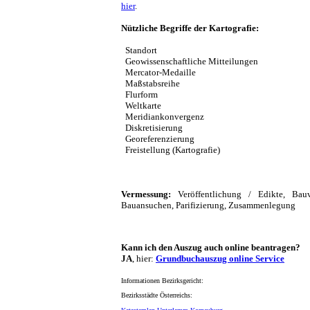
hier
.
Nützliche Begriffe der Kartografie:
Standort
Geowissenschaftliche Mitteilungen
Mercator-Medaille
Maßstabsreihe
Flurform
Weltkarte
Meridiankonvergenz
Diskretisierung
Georeferenzierung
Freistellung (Kartografie)
Vermessung:
Veröffentlichung / Edikte, Bauve
Bauansuchen, Parifizierung, Zusammenlegung
Kann ich den Auszug auch online beantragen?
JA
, hier:
Grundbuchauszug online Service
Informationen Bezirksgericht:
Bezirksstädte Österreichs: