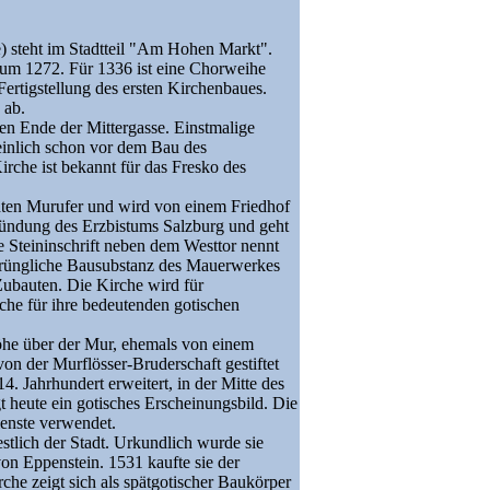
e) steht im Stadtteil "Am Hohen Markt".
 um 1272. Für 1336 ist eine Chorweihe
Fertigstellung des ersten Kirchenbaues.
 ab.
en Ende der Mittergasse. Einstmalige
einlich schon vor dem Bau des
irche ist bekannt für das Fresko des
chten Murufer und wird von einem Friedhof
ründung des Erzbistums Salzburg und geht
e Steininschrift neben dem Westtor nennt
prüngliche Bausubstanz des Mauerwerkes
ubauten. Die Kirche wird für
rche für ihre bedeutenden gotischen
nhöhe über der Mur, ehemals von einem
von der Murflösser-Bruderschaft gestiftet
. Jahrhundert erweitert, in der Mitte des
t heute ein gotisches Erscheinungsbild. Die
ienste verwendet.
tlich der Stadt. Urkundlich wurde sie
n Eppenstein. 1531 kaufte sie der
he zeigt sich als spätgotischer Baukörper