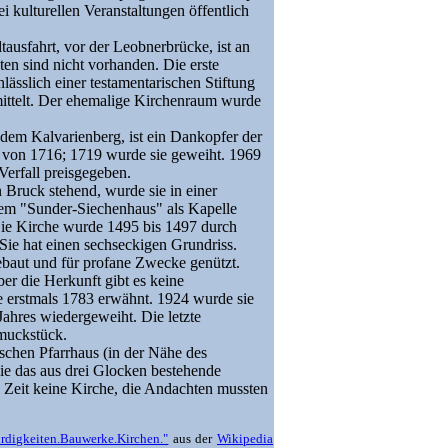
i kulturellen Veranstaltungen öffentlich
tausfahrt, vor der Leobnerbrücke, ist an
en sind nicht vorhanden. Die erste
ässlich einer testamentarischen Stiftung
ittelt. Der ehemalige Kirchenraum wurde
dem Kalvarienberg, ist ein Dankopfer der
 von 1716; 1719 wurde sie geweiht. 1969
 Verfall preisgegeben.
 Bruck stehend, wurde sie in einer
em "Sunder-Siechenhaus" als Kapelle
ie Kirche wurde 1495 bis 1497 durch
 Sie hat einen sechseckigen Grundriss.
baut und für profane Zwecke genützt.
er die Herkunft gibt es keine
e erstmals 1783 erwähnt. 1924 wurde sie
ahres wiedergeweiht. Die letzte
hmuckstück.
schen Pfarrhaus (in der Nähe des
ie das aus drei Glocken bestehende
e Zeit keine Kirche, die Andachten mussten
rdigkeiten.Bauwerke.Kirchen."
aus der
Wikipedia