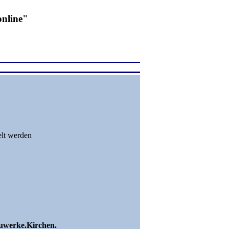
online"
elt werden
uwerke.Kirchen.