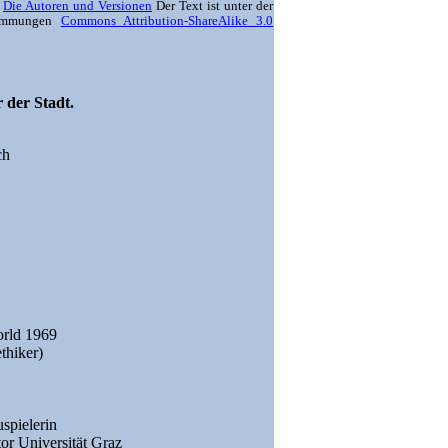
:
Die Autoren und Versionen
Der Text ist unter der
timmungen
Commons Attribution-ShareAlike 3.0
 der Stadt.
ch
orld 1969
thiker)
spielerin
tor Universität Graz