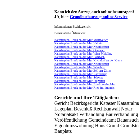
Kann ich den Auszug auch online beantragen?
JA
, hier:
Grundbuchauszug online Service
Informationen Bezirksgericht:
Bezirksstädte Österreichs:
Katasterplan Bruck an der Mur Mauthausen
Katasterplan Bruck an der Mur Hallein
Katasterplan Bruck an der Mur Neunkirchen
Katasterplan Bruck an der Mur Oberwart
Katasterplan Bruck an der Mur Wien Meidling
Katasterplan Bruck an der Mur Lambach
Katasterplan Bruck an der Mur Kirchdorf an der Krems
Katasterplan Bruck an der Mur Neunkirchen
Katasterplan Bruck an der Mur Scheibbs
Katasterplan Bruck an der Mur Zell am Ziller
Katasterplan Bruck an der Mur Rattenberg
Katasterplan Bruck an der Mur Schwaz
Katasterplan Bruck an der Mur Pregarten
Katasterplan Bruck an der Mur Bruck an der Mur
Katasterplan Bruck an der Mur Ried im Innkreis
Gerichte und Ihre Tätigkeiten:
Gericht Bezirksgericht Kataster Katastral
Lageplan Beschluß Rechtsanwalt Notar
Notariatsakt Verhandlung Bauverhandlung
Veröffentlichung Gemeindeamt Bauansuch
Eigentumswohnung Haus Grund Grundstü
Bauplatz