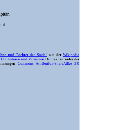
apitän
ant
öhne und Töchter der Stadt."
aus der
Wikipedia
:
Die Autoren und Versionen
Der Text ist unter der
timmungen
Commons Attribution-ShareAlike 3.0
,