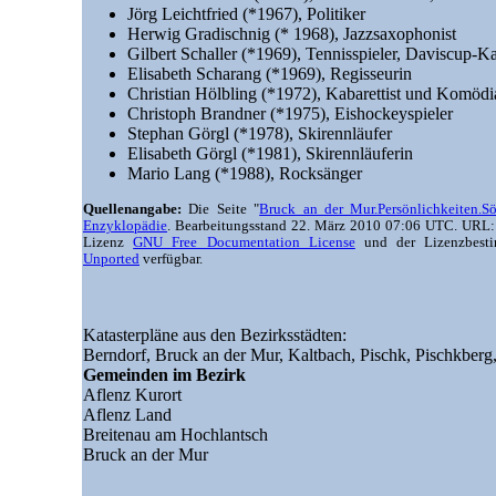
Jörg Leichtfried (*1967), Politiker
Herwig Gradischnig (* 1968), Jazzsaxophonist
Gilbert Schaller (*1969), Tennisspieler, Daviscup-K
Elisabeth Scharang (*1969), Regisseurin
Christian Hölbling (*1972), Kabarettist und Komödi
Christoph Brandner (*1975), Eishockeyspieler
Stephan Görgl (*1978), Skirennläufer
Elisabeth Görgl (*1981), Skirennläuferin
Mario Lang (*1988), Rocksänger
Quellenangabe:
Die Seite "
Bruck an der Mur.Persönlichkeiten.S
Enzyklopädie
. Bearbeitungsstand 22. März 2010 07:06 UTC. URL
Lizenz
GNU Free Documentation License
und der Lizenzbes
Unported
verfügbar.
Katasterpläne aus den Bezirksstädten:
Berndorf,
Bruck an der Mur,
Kaltbach,
Pischk,
Pischkberg
Gemeinden im Bezirk
Aflenz Kurort
Aflenz Land
Breitenau am Hochlantsch
Bruck an der Mur