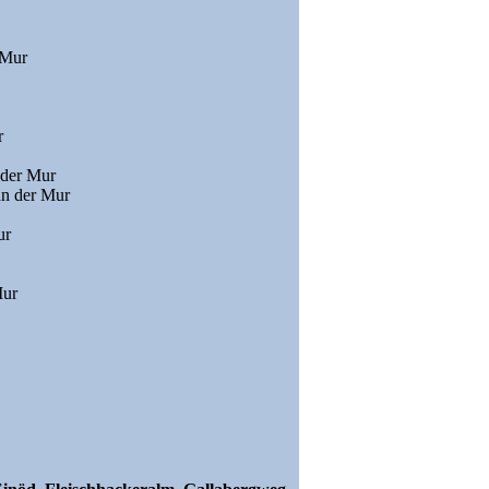
 Mur
r
 der Mur
an der Mur
ur
Mur