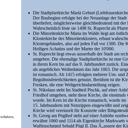
Die Stadtpfarrkirche Mariä Geburt (Liebfrauenkirch
Der Baubeginn erfolgte bei der Neuanlage der Stadt
überliefert, möglicherweise gleichbedeutend mit der 
Wahrscheinlich löste sie 1498 St. Ruprecht als Pfarre
Die Minoritenkirche Maria im Walde liegt am östlich
Klosterkirche des Minoritenklosters, erbaut wahrsch
Klostergebäudes, also auf jeden Fall vor 1300. Die K
Heiligen Achatius und der Marter der 10'000.
St. Ruprecht liegt etwas ausserhalb der Stadt am re
umgeben. Die ehemalige Stadtpfarrkirche ist eine G
in ihrem Kern bis auf das 9. Jahrhundert zurück. Ein
als angebliches Weihedatum das Jahr 1063. Die urs
ist romanisch. Ab 1415 erfolgten mehrere Um- und Z
Begräbnisfeierlichkeiten genutzt. Berühmt ist die Ki
Fresken, die eine Weltgerichtsdarstellung zeigen.
St. Nikolaus steht Im Stadtteil Pischk, auf einer A
Friedhof umgeben, steht diese Kirche, die einstmals 
wurde. Im Kern ist die Kirche romanisch, wurde im 14
15. Jahrhunderts mit Netzrippen eingewölbt und zeig
Kirche wird vereinzelt für Konzerte oder Bittgottesd
St. Georg am Pöglhof steht auf einer Anhöhe nordwes
rfahren,
erwähnt 1060 und 1114 als Eigenkirche Markwarts vo
Waffenschmied Sebald Pögl II. Das Ã„ussere der Kirc