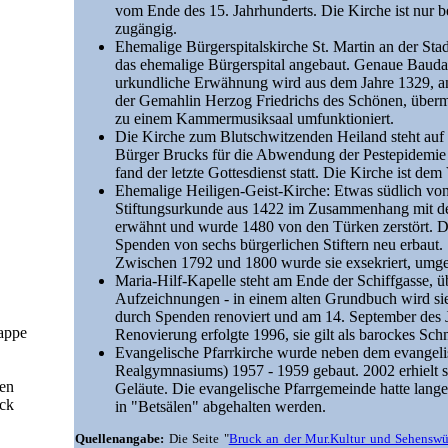
vom Ende des 15. Jahrhunderts. Die Kirche ist nur be
zugängig.
Ehemalige Bürgerspitalskirche St. Martin an der Stad
das ehemalige Bürgerspital angebaut. Genaue Baudat
urkundliche Erwähnung wird aus dem Jahre 1329, anl
der Gemahlin Herzog Friedrichs des Schönen, überm
zu einem Kammermusiksaal umfunktioniert.
Die Kirche zum Blutschwitzenden Heiland steht auf 
Bürger Brucks für die Abwendung der Pestepidemie
fand der letzte Gottesdienst statt. Die Kirche ist dem
Ehemalige Heiligen-Geist-Kirche: Etwas südlich von
Stiftungsurkunde aus 1422 im Zusammenhang mit d
erwähnt und wurde 1480 von den Türken zerstört. D
Spenden von sechs bürgerlichen Stiftern neu erbaut.
Zwischen 1792 und 1800 wurde sie exsekriert, umge
Maria-Hilf-Kapelle steht am Ende der Schiffgasse, üb
Aufzeichnungen - in einem alten Grundbuch wird si
durch Spenden renoviert und am 14. September des J
mappe
Renovierung erfolgte 1996, sie gilt als barockes Sc
Evangelische Pfarrkirche wurde neben dem evangeli
Realgymnasiums) 1957 - 1959 gebaut. 2002 erhielt s
en
Geläute. Die evangelische Pfarrgemeinde hatte lang
ck
in "Betsälen" abgehalten werden.
Quellenangabe:
Die Seite "
Bruck an der Mur.Kultur und Sehenswü