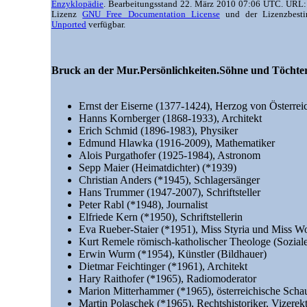
Enzyklopädie
. Bearbeitungsstand 22. März 2010 07:06 UTC. URL
Lizenz
GNU Free Documentation License
und der Lizenzbes
Unported
verfügbar.
Bruck an der Mur.Persönlichkeiten.Söhne und Töchter
Ernst der Eiserne (1377-1424), Herzog von Österrei
Hanns Kornberger (1868-1933), Architekt
Erich Schmid (1896-1983), Physiker
Edmund Hlawka (1916-2009), Mathematiker
Alois Purgathofer (1925-1984), Astronom
Sepp Maier (Heimatdichter) (*1939)
Christian Anders (*1945), Schlagersänger
Hans Trummer (1947-2007), Schriftsteller
Peter Rabl (*1948), Journalist
Elfriede Kern (*1950), Schriftstellerin
Eva Rueber-Staier (*1951), Miss Styria und Miss W
Kurt Remele römisch-katholischer Theologe (Soziale
Erwin Wurm (*1954), Künstler (Bildhauer)
Dietmar Feichtinger (*1961), Architekt
Hary Raithofer (*1965), Radiomoderator
Marion Mitterhammer (*1965), österreichische Schau
Martin Polaschek (*1965), Rechtshistoriker, Vizerek