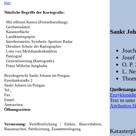
hier
.
Nützliche Begriffe der Kartografie:
Mit offenen Karten (Fernsehsendung)
Geobasisdaten
Sankt Joh
Katasterfläche
Landkartenpapier
Interferometric Synthetic Aperture Radar
Dresdner Schule der Kartographie
Joach
Liste von Meridiandenkmälern
Pantograf
Josef
Generalisierung (Kartografie)
O. P. 
Franz Wilhelm Junghuhn
L. Ne
Bezirksgericht Sankt Johann im Pongau
Thoma
Eurofunkstraße 2
Sankt Johann im Pongau
Quellenang
Tel.;
Enzyklopädi
Fax:
Email:
Text ist unte
Amtszeiten:
Attribution-
Öffnungszeiten:
Vermessung:
Veröffentlichung / Edikte, Bauverfahren,
Bauansuchen, Parifizierung, Zusammenlegung
Katasterpl