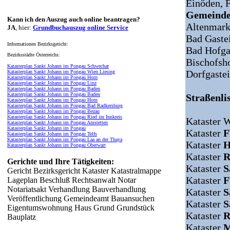
Einöden,
F
Gemeinde
Kann ich den Auszug auch online beantragen?
Altenmark
JA
, hier:
Grundbuchauszug online Service
Bad Gaste
Informationen Bezirksgericht:
Bad Hofga
Bezirksstädte Österreichs:
Bischofsh
Katasterplan Sankt Johann im Pongau Schwechat
Dorfgaste
Katasterplan Sankt Johann im Pongau Wien Liesing
Katasterplan Sankt Johann im Pongau Horn
Katasterplan Sankt Johann im Pongau Linz
Katasterplan Sankt Johann im Pongau Baden
Katasterplan Sankt Johann im Pongau Baden
Straßenlis
Katasterplan Sankt Johann im Pongau Horn
Katasterplan Sankt Johann im Pongau Bad Radkersburg
Katasterplan Sankt Johann im Pongau Bezau
Katasterplan Sankt Johann im Pongau Ried im Innkreis
Kataster 
Katasterplan Sankt Johann im Pongau Amstetten
Katasterplan Sankt Johann im Pongau
Kataster
F
Katasterplan Sankt Johann im Pongau Telfs
Katasterplan Sankt Johann im Pongau Laa an der Thaya
Kataster
H
Katasterplan Sankt Johann im Pongau Oberwart
Kataster
R
Gerichte und Ihre Tätigkeiten:
Kataster
S
Gericht Bezirksgericht Kataster Katastralmappe
Kataster
F
Lageplan Beschluß Rechtsanwalt Notar
Notariatsakt Verhandlung Bauverhandlung
Kataster
S
Veröffentlichung Gemeindeamt Bauansuchen
Kataster
S
Eigentumswohnung Haus Grund Grundstück
Kataster
R
Bauplatz
Kataster
M