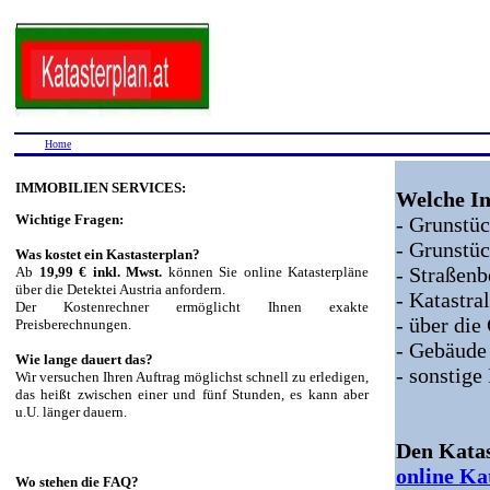
Home
IMMOBILIEN SERVICES:
Welche In
Wichtige Fragen:
- Grunst
- Grunstü
Was kostet ein Kastasterplan?
- Straßen
Ab
19,99 € inkl. Mwst.
können Sie online Katasterpläne
über die Detektei Austria anfordern.
- Katastr
Der Kostenrechner ermöglicht Ihnen exakte
- über di
Preisberechnungen.
- Gebäude
Wie lange dauert das?
- sonstige
Wir versuchen Ihren Auftrag möglichst schnell zu erledigen,
das heißt zwischen einer und fünf Stunden, es kann aber
u.U. länger dauern.
Den Katas
online Ka
Wo stehen die FAQ?