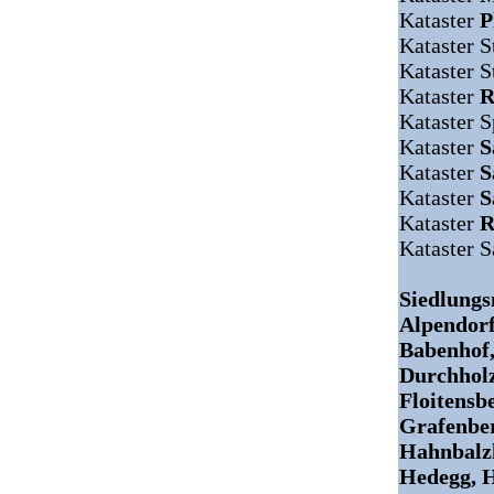
Kataster
P
Kataster S
Kataster 
Kataster
R
Kataster S
Kataster
S
Kataster
S
Kataster
S
Kataster
R
Kataster 
Siedlung
Alpendorf
Babenhof,
Durchholz
Floitensb
Grafenbe
Hahnbalzh
Hedegg, H