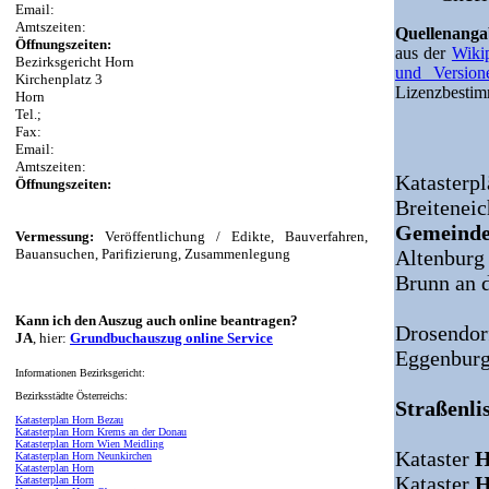
Email:
Amtszeiten:
Quellenang
Öffnungszeiten:
aus der
Wiki
Bezirksgericht Horn
und Version
Kirchenplatz 3
Lizenzbesti
Horn
Tel.;
Fax:
Email:
Amtszeiten:
Katasterpl
Öffnungszeiten:
Breitenei
Gemeinde
Vermessung:
Veröffentlichung / Edikte, Bauverfahren,
Bauansuchen, Parifizierung, Zusammenlegung
Altenburg
Brunn an 
Kann ich den Auszug auch online beantragen?
Drosendor
JA
, hier:
Grundbuchauszug online Service
Eggenbur
Informationen Bezirksgericht:
Bezirksstädte Österreichs:
Straßenlis
Katasterplan Horn Bezau
Katasterplan Horn Krems an der Donau
Katasterplan Horn Wien Meidling
Kataster
H
Katasterplan Horn Neunkirchen
Katasterplan Horn
Kataster
H
Katasterplan Horn