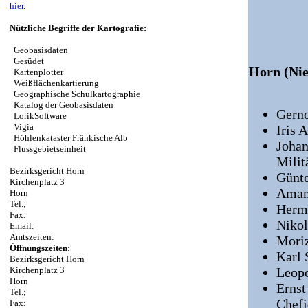
hier
.
Nützliche Begriffe der Kartografie:
Geobasisdaten
Gesüdet
Horn (Nie
Kartenplotter
Weißflächenkartierung
Geographische Schulkartographie
Katalog der Geobasisdaten
Gerno
LorikSoftware
Vigia
Iris 
Höhlenkataster Fränkische Alb
Johan
Flussgebietseinheit
Milit
Bezirksgericht Horn
Günte
Kirchenplatz 3
Amand
Horn
Tel.;
Herma
Fax:
Nikol
Email:
Amtszeiten:
Moriz
Öffnungszeiten:
Karl 
Bezirksgericht Horn
Kirchenplatz 3
Leopo
Horn
Ernst
Tel.;
Chefi
Fax: