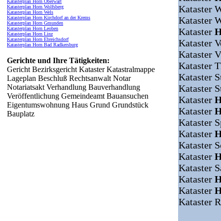
Katasterplan Horn Oberwart
Kataster 
Katasterplan Horn Wolfsberg
Katasterplan Horn Wels
Katasterplan Horn Kirchdorf an der Krems
Kataster 
Katasterplan Horn Gmunden
Katasterplan Horn Leoben
Kataster
H
Katasterplan Horn Linz
Katasterplan Horn Ebreichsdorf
Kataster 
Katasterplan Horn Bad Radkersburg
Kataster 
Gerichte und Ihre Tätigkeiten:
Kataster 
Gericht Bezirksgericht Kataster Katastralmappe
Kataster 
Lageplan Beschluß Rechtsanwalt Notar
Notariatsakt Verhandlung Bauverhandlung
Kataster 
Veröffentlichung Gemeindeamt Bauansuchen
Kataster
H
Eigentumswohnung Haus Grund Grundstück
Kataster
H
Bauplatz
Kataster S
Kataster
H
Kataster S
Kataster
H
Kataster 
Kataster
H
Kataster
H
Kataster 