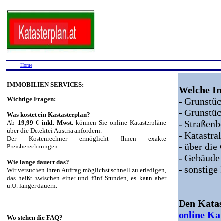
Home
IMMOBILIEN SERVICES:
Welche In
Wichtige Fragen:
- Grunst
- Grunstü
Was kostet ein Kastasterplan?
- Straßen
Ab
19,99 € inkl. Mwst.
können Sie online Katasterpläne
über die Detektei Austria anfordern.
- Katastr
Der Kostenrechner ermöglicht Ihnen exakte
- über di
Preisberechnungen.
- Gebäude
Wie lange dauert das?
- sonstige
Wir versuchen Ihren Auftrag möglichst schnell zu erledigen,
das heißt zwischen einer und fünf Stunden, es kann aber
u.U. länger dauern.
Den Katas
online Ka
Wo stehen die FAQ?