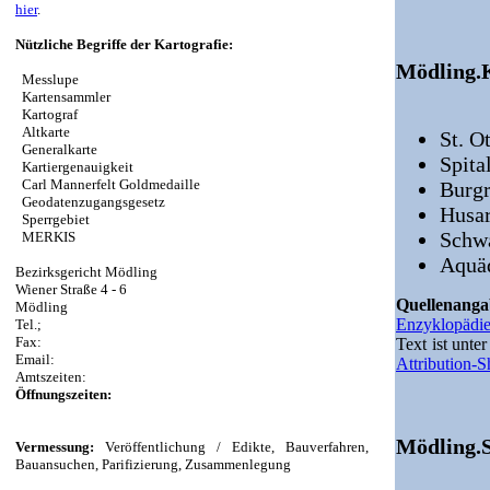
hier
.
Nützliche Begriffe der Kartografie:
Mödling.
Messlupe
Kartensammler
Kartograf
Altkarte
St. O
Generalkarte
Spita
Kartiergenauigkeit
Carl Mannerfelt Goldmedaille
Burg
Geodatenzugangsgesetz
Husar
Sperrgebiet
Schw
MERKIS
Aquä
Bezirksgericht Mödling
Wiener Straße 4 - 6
Quellenang
Mödling
Enzyklopädi
Tel.;
Fax:
Text ist unte
Email:
Attribution-
Amtszeiten:
Öffnungszeiten:
Mödling.S
Vermessung:
Veröffentlichung / Edikte, Bauverfahren,
Bauansuchen, Parifizierung, Zusammenlegung