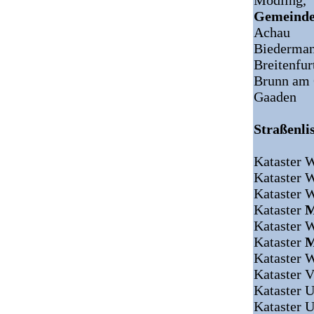
Mödling,
Gemeinde
Achau
Biederman
Breitenfur
Brunn am 
Gaaden
Straßenlis
Kataster 
Kataster 
Kataster 
Kataster
M
Kataster 
Kataster
M
Kataster 
Kataster V
Kataster 
Kataster 