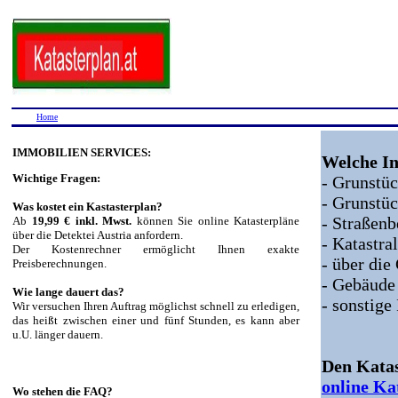
Home
IMMOBILIEN SERVICES:
Welche In
Wichtige Fragen:
- Grunst
- Grunstü
Was kostet ein Kastasterplan?
- Straßen
Ab
19,99 € inkl. Mwst.
können Sie online Katasterpläne
über die Detektei Austria anfordern.
- Katastr
Der Kostenrechner ermöglicht Ihnen exakte
- über di
Preisberechnungen.
- Gebäude
Wie lange dauert das?
- sonstige
Wir versuchen Ihren Auftrag möglichst schnell zu erledigen,
das heißt zwischen einer und fünf Stunden, es kann aber
u.U. länger dauern.
Den Katas
online Ka
Wo stehen die FAQ?