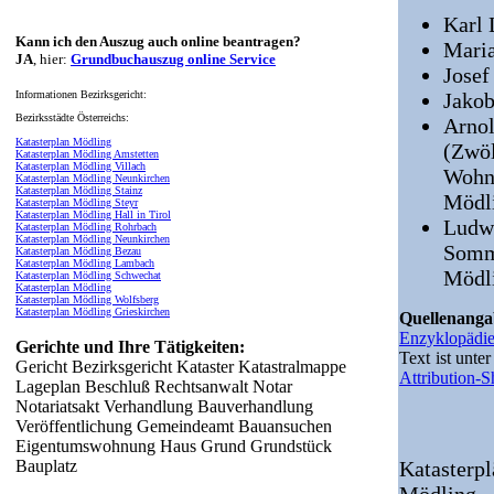
Karl 
Kann ich den Auszug auch online beantragen?
Maria
JA
, hier:
Grundbuchauszug online Service
Josef
Informationen Bezirksgericht:
Jakob
Bezirksstädte Österreichs:
Arnol
Katasterplan Mödling
(Zwöl
Katasterplan Mödling Amstetten
Katasterplan Mödling Villach
Wohnh
Katasterplan Mödling Neunkirchen
Katasterplan Mödling Stainz
Mödli
Katasterplan Mödling Steyr
Katasterplan Mödling Hall in Tirol
Ludwi
Katasterplan Mödling Rohrbach
Katasterplan Mödling Neunkirchen
Somme
Katasterplan Mödling Bezau
Katasterplan Mödling Lambach
Mödl
Katasterplan Mödling Schwechat
Katasterplan Mödling
Katasterplan Mödling Wolfsberg
Katasterplan Mödling Grieskirchen
Quellenang
Enzyklopädi
Gerichte und Ihre Tätigkeiten:
Text ist unte
Gericht Bezirksgericht Kataster Katastralmappe
Attribution-
Lageplan Beschluß Rechtsanwalt Notar
Notariatsakt Verhandlung Bauverhandlung
Veröffentlichung Gemeindeamt Bauansuchen
Eigentumswohnung Haus Grund Grundstück
Bauplatz
Katasterpl