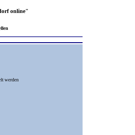
orf online"
llen
elt werden