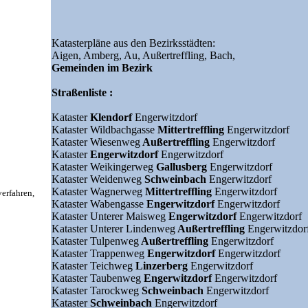
Katasterpläne aus den Bezirksstädten:
Aigen,
Amberg,
Au,
Außertreffling,
Bach,
Gemeinden im Bezirk
Straßenliste :
Kataster
Klendorf
Engerwitzdorf
Kataster Wildbachgasse
Mittertreffling
Engerwitzdorf
Kataster Wiesenweg
Außertreffling
Engerwitzdorf
Kataster
Engerwitzdorf
Engerwitzdorf
Kataster Weikingerweg
Gallusberg
Engerwitzdorf
Kataster Weidenweg
Schweinbach
Engerwitzdorf
Kataster Wagnerweg
Mittertreffling
Engerwitzdorf
rfahren,
Kataster Wabengasse
Engerwitzdorf
Engerwitzdorf
Kataster Unterer Maisweg
Engerwitzdorf
Engerwitzdorf
Kataster Unterer Lindenweg
Außertreffling
Engerwitzdor
Kataster Tulpenweg
Außertreffling
Engerwitzdorf
Kataster Trappenweg
Engerwitzdorf
Engerwitzdorf
Kataster Teichweg
Linzerberg
Engerwitzdorf
Kataster Taubenweg
Engerwitzdorf
Engerwitzdorf
Kataster Tarockweg
Schweinbach
Engerwitzdorf
Kataster
Schweinbach
Engerwitzdorf