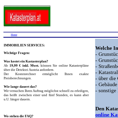
Home
IMMOBILIEN SERVICES:
Welche In
Wichtige Fragen:
- Grunst
- Grunstü
Was kostet ein Kastasterplan?
- Straßen
Ab
19,99 € inkl. Mwst.
können Sie online Katasterpläne
über die Detektei Austria anfordern.
- Katastr
Der Kostenrechner ermöglicht Ihnen exakte
- über di
Preisberechnungen.
- Gebäude
Wie lange dauert das?
- sonstige
Wir versuchen Ihren Auftrag möglichst schnell zu erledigen,
das heißt zwischen einer und fünf Stunden, es kann aber
u.U. länger dauern.
Den Katas
online Ka
Wo stehen die FAQ?