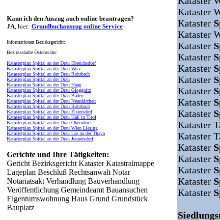
Kataster 
Kataster 
Kann ich den Auszug auch online beantragen?
Kataster
S
JA
, hier:
Grundbuchauszug online Service
Kataster 
Informationen Bezirksgericht:
Kataster
S
Bezirksstädte Österreichs:
Kataster
S
Katasterplan Spittal an der Drau Ebreichsdorf
Kataster
S
Katasterplan Spittal an der Drau Weiz
Katasterplan Spittal an der Drau Rohrbach
Kataster
S
Katasterplan Spittal an der Drau
Katasterplan Spittal an der Drau Haag
Kataster
S
Katasterplan Spittal an der Drau Gloggnitz
Katasterplan Spittal an der Drau Baden
Kataster
S
Katasterplan Spittal an der Drau Neunkirchen
Katasterplan Spittal an der Drau Rohrbach
Kataster
S
Katasterplan Spittal an der Drau Zistersdorf
Katasterplan Spittal an der Drau Hall in Tirol
Kataster T
Katasterplan Spittal an der Drau Oberndorf
Katasterplan Spittal an der Drau Wien Liesing
Katasterplan Spittal an der Drau Laa an der Thaya
Kataster 
Katasterplan Spittal an der Drau Jennersdorf
Kataster
S
Gerichte und Ihre Tätigkeiten:
Kataster
S
Gericht Bezirksgericht Kataster Katastralmappe
Kataster
S
Lageplan Beschluß Rechtsanwalt Notar
Kataster
S
Notariatsakt Verhandlung Bauverhandlung
Veröffentlichung Gemeindeamt Bauansuchen
Kataster
S
Eigentumswohnung Haus Grund Grundstück
Bauplatz
Siedlung