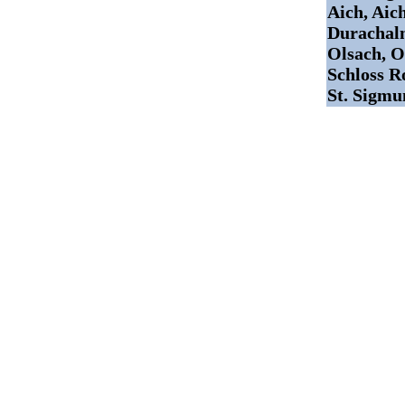
Aich, Aic
Durachalm
Olsach, O
Schloss R
St. Sigmu