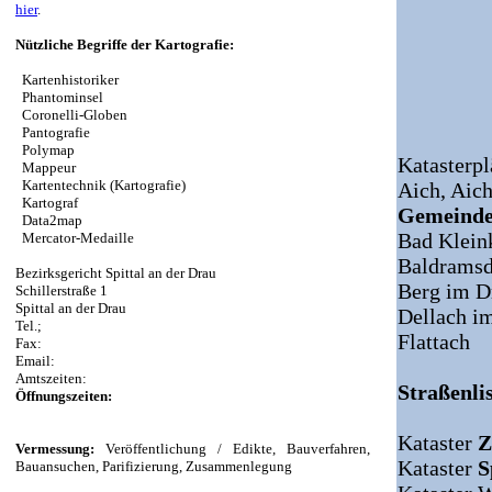
hier
.
Nützliche Begriffe der Kartografie:
Kartenhistoriker
Phantominsel
Coronelli-Globen
Pantografie
Polymap
Katasterpl
Mappeur
Kartentechnik (Kartografie)
Aich,
Aich
Kartograf
Gemeinde
Data2map
Bad Klein
Mercator-Medaille
Baldramsd
Bezirksgericht Spittal an der Drau
Berg im D
Schillerstraße 1
Spittal an der Drau
Dellach i
Tel.;
Flattach
Fax:
Email:
Amtszeiten:
Straßenlis
Öffnungszeiten:
Kataster
Z
Vermessung:
Veröffentlichung / Edikte, Bauverfahren,
Kataster
S
Bauansuchen, Parifizierung, Zusammenlegung